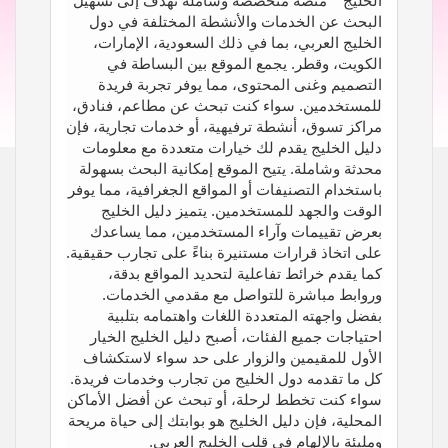
الخليج** منصة متخصصة وشاملة تهدف إلى تسهيل
البحث عن الخدمات والأنشطة المختلفة في دول
الخليج العربي، بما في ذلك السعودية، الإمارات،
الكويت، وقطر. يجمع الموقع بين البساطة في
التصميم وغنى المحتوى، مما يوفر تجربة فريدة
للمستخدمين. سواء كنت تبحث عن مطاعم، فنادق،
مراكز تسوق، أنشطة ترفيهية، أو خدمات تجارية، فإن
دليل الخليج يقدم لك خيارات متعددة مع معلومات
محدثة وشاملة. يتيح الموقع إمكانية البحث بسهولة
باستخدام التصنيفات أو المواقع الجغرافية، مما يوفر
الوقت والجهد للمستخدمين. يتميز دليل الخليج
بعرض تقييمات وآراء المستخدمين، مما يساعدك
على اتخاذ قرارات مستنيرة بناءً على تجارب حقيقية.
كما يقدم خرائط تفاعلية لتحديد المواقع بدقة،
وروابط مباشرة للتواصل مع مقدمي الخدمات.
بفضل واجهته المتعددة اللغات واهتمامه بتلبية
احتياجات جميع الفئات، أصبح دليل الخليج الخيار
الأول للمقيمين والزوار على حد سواء لاستكشاف
كل ما تقدمه دول الخليج من تجارب وخدمات فريدة.
سواء كنت تخطط لرحلة، أو تبحث عن أفضل الأماكن
المحلية، فإن دليل الخليج هو بوابتك إلى حياة مريحة
ومليئة بالإلهام في قلب الخليج العربي.